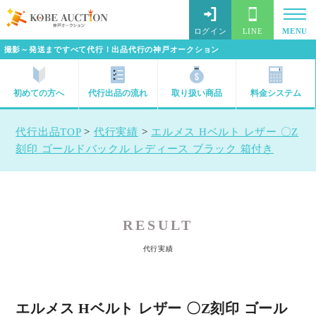
ログイン
LINE
MENU
撮影～発送まですべて代行！出品代行の神戸オークション
初めての方へ
代行出品の流れ
取り扱い商品
料金システム
代行出品TOP
>
代行実績
>
エルメス Hベルト レザー 〇Z
刻印 ゴールドバックル レディース ブラック 箱付き
RESULT
代行実績
エルメス Hベルト レザー 〇Z刻印 ゴール