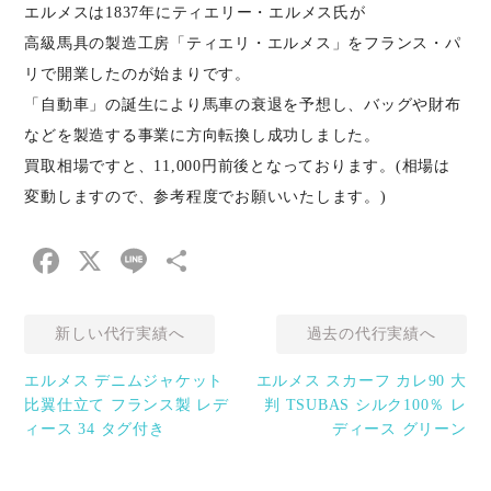
エルメスは1837年にティエリー・エルメス氏が
高級馬具の製造工房「ティエリ・エルメス」をフランス・パ
リで開業したのが始まりです。
「自動車」の誕生により馬車の衰退を予想し、バッグや財布
などを製造する事業に方向転換し成功しました。
買取相場ですと、11,000円前後となっております。(相場は
変動しますので、参考程度でお願いいたします。)
Facebook
X
Line
共
有
新しい代行実績へ
過去の代行実績へ
エルメス デニムジャケット
エルメス スカーフ カレ90 大
比翼仕立て フランス製 レデ
判 TSUBAS シルク100％ レ
ィース 34 タグ付き
ディース グリーン