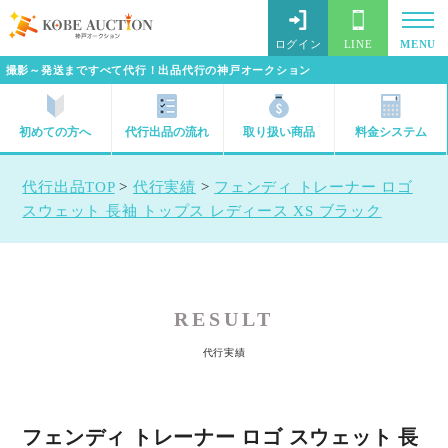
ログイン
LINE
MENU
撮影～発送まですべて代行！出品代行の神戸オークション
初めての方へ
代行出品の流れ
取り扱い商品
料金システム
代行出品TOP
>
代行実績
>
フェンディ トレーナー ロゴ
スウェット 長袖 トップス レディース XS ブラック
RESULT
代行実績
フェンディ トレーナー ロゴ スウェット 長