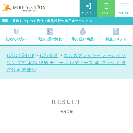
ログイン
LINE
MENU
撮影～発送まですべて代行！出品代行の神戸オークション
初めての方へ
代行出品の流れ
取り扱い商品
料金システム
代行出品TOP
>
代行実績
>
エムズグレイシー オールイン
ワン 半袖 花柄 総柄 チュール レディース 40 ブラック タ
グ付き 未使用
RESULT
代行実績