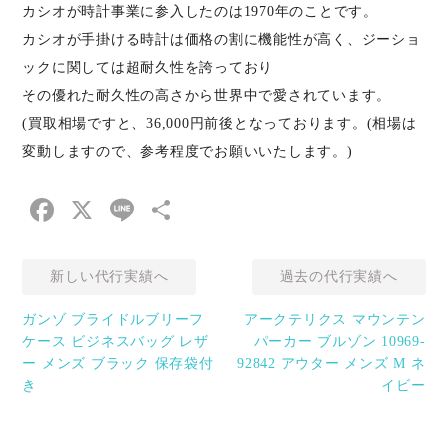
カシオが時計事業に参入したのは1970年のことです。
カシオが手掛ける時計は価格の割に機能性が高く、ジーショ
ックに関しては超耐久性を誇っており
その優れた耐久性の高さから世界中で愛されています。
(買取相場ですと、36,000円前後となっております。(相場は
変動しますので、参考程度でお願いいたします。)
Facebook
X
Line
共
有
新しい代行実績へ
過去の代行実績へ
ガンゾ ブライドルブリーフ
アークテリクス マウンテン
ケース ビジネスバッグ レザ
パーカー ブルゾン 10969-
ー メンズ ブラック 保存袋付
92842 アウター メンズ M ネ
き
イビー