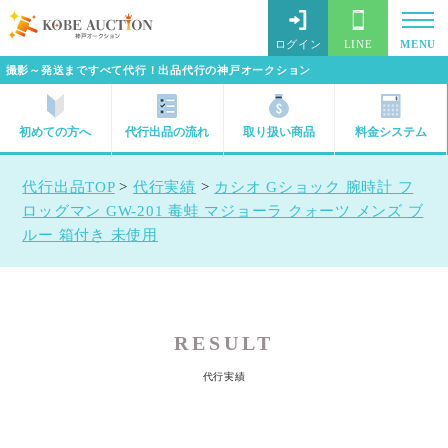
ログイン
LINE
MENU
撮影～発送まですべて代行！出品代行の神戸オークション
初めての方へ
代行出品の流れ
取り扱い商品
料金システム
代行出品TOP
>
代行実績
>
カシオ Gショック 腕時計 フ
ロッグマン GW-201 毒蛙 マジョーラ クォーツ メンズ ブ
ルー 箱付き 未使用
RESULT
代行実績