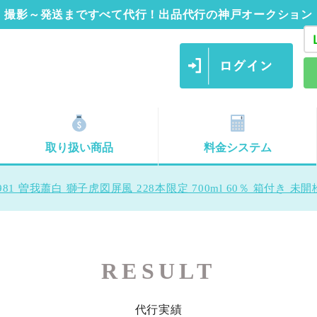
撮影～発送まですべて代行！出品代行の神戸オークション
取り扱い商品
料金システム
1981 曽我蕭白 獅子虎図屏風 228本限定 700ml 60％ 箱付き 未
RESULT
代行実績