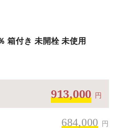
60％ 箱付き 未開栓 未使用
913,000
円
684,000
円