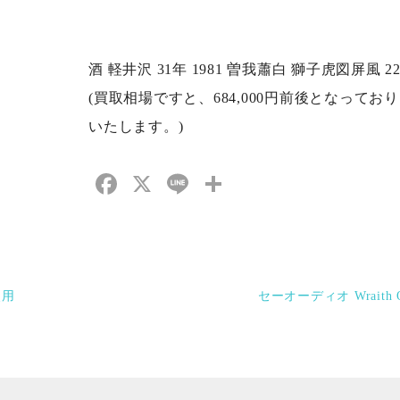
酒 軽井沢 31年 1981 曽我蕭白 獅子虎図屏風 22
(買取相場ですと、684,000円前後となって
いたします。)
Facebook
X
Line
共
有
使用
セーオーディオ Wraith 