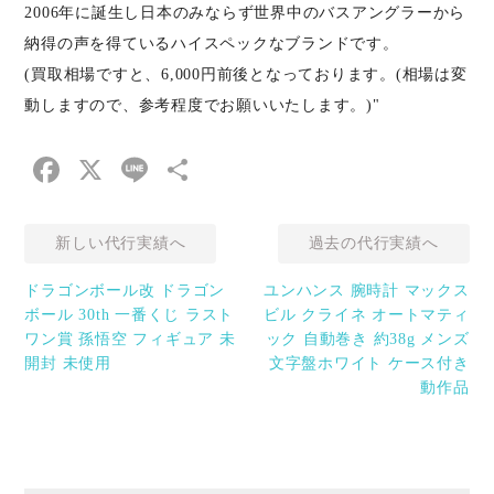
2006年に誕生し日本のみならず世界中のバスアングラーから
納得の声を得ているハイスペックなブランドです。
(買取相場ですと、6,000円前後となっております。(相場は変
動しますので、参考程度でお願いいたします。)"
Facebook
X
Line
共
有
新しい代行実績へ
過去の代行実績へ
ドラゴンボール改 ドラゴン
ユンハンス 腕時計 マックス
ボール 30th 一番くじ ラスト
ビル クライネ オートマティ
ワン賞 孫悟空 フィギュア 未
ック 自動巻き 約38g メンズ
開封 未使用
文字盤ホワイト ケース付き
動作品