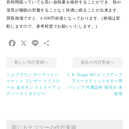
長時間眠っていても高い放熱量を維持することができ、熱や
湿気が睡眠の邪魔することなく快適に眠ることが出来ます。
買取相場ですと、4,000円前後となっております。(相場は変
動しますので、参考程度でお願いいたします。)
Facebook
X
Line
共
有
新しい代行実績へ
過去の代行実績へ
トムブラウン テーラードジ
L.R. Bagge M1 ピックアップ
ャケット ブレザー トリコロ
アコースティックギター用
ール 金ボタン ストライプ レ
パッシブ 付属品有 箱付き 未
ディース 1 ネイビー
使用
同じカテゴリーの代行実績