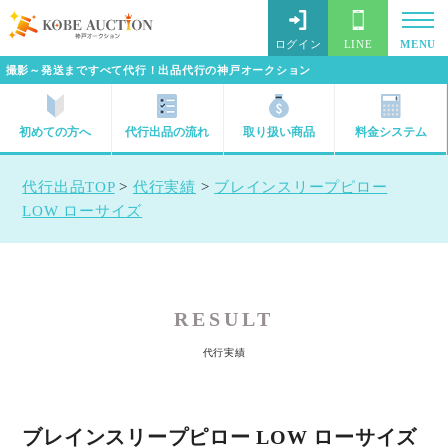
ログイン
LINE
MENU
撮影～発送まですべて代行！出品代行の神戸オークション
初めての方へ
代行出品の流れ
取り扱い商品
料金システム
代行出品TOP
>
代行実績
>
ブレインスリープピロー
LOW ローサイズ
RESULT
代行実績
ブレインスリープピロー LOW ローサイズ