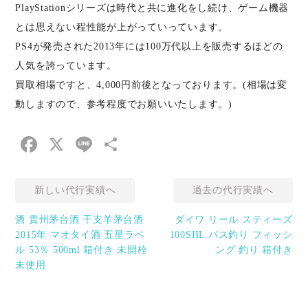
PlayStationシリーズは時代と共に進化をし続け、ゲーム機器
とは思えない程性能が上がっていっています。
PS4が発売された2013年には100万代以上を販売するほどの
人気を誇っています。
買取相場ですと、4,000円前後となっております。(相場は変
動しますので、参考程度でお願いいたします。)
Facebook
X
Line
共
有
新しい代行実績へ
過去の代行実績へ
酒 貴州茅台酒 干支羊茅台酒
ダイワ リール スティーズ
2015年 マオタイ酒 五星ラベ
100SHL バス釣り フィッシ
ル 53％ 500ml 箱付き 未開栓
ング 釣り 箱付き
未使用