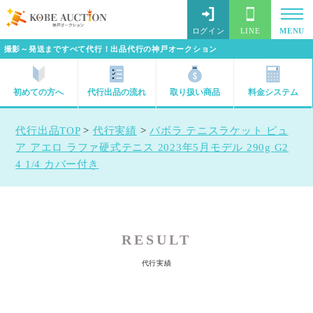
ログイン
LINE
MENU
撮影～発送まですべて代行！出品代行の神戸オークション
初めての方へ
代行出品の流れ
取り扱い商品
料金システム
代行出品TOP
>
代行実績
>
バボラ テニスラケット ピュ
ア アエロ ラファ硬式テニス 2023年5月モデル 290g G2
4 1/4 カバー付き
RESULT
代行実績