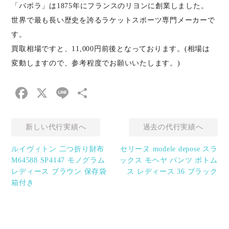
「バボラ」は1875年にフランスのリヨンに創業しました。
世界で最も長い歴史を誇るラケットスポーツ専門メーカーで
す。
買取相場ですと、11,000円前後となっております。(相場は
変動しますので、参考程度でお願いいたします。)
Facebook
X
Line
共
有
新しい代行実績へ
過去の代行実績へ
ルイヴィトン 二つ折り財布
セリーヌ modele depose スラ
M64588 SP4147 モノグラム
ックス モヘヤ パンツ ボトム
レディース ブラウン 保存袋
ス レディース 36 ブラック
箱付き