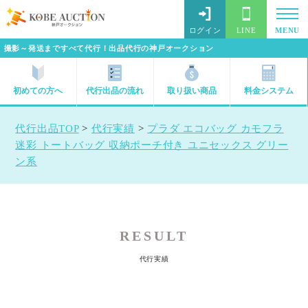
ログイン
LINE
MENU
撮影～発送まですべて代行！出品代行の神戸オークション
初めての方へ
代行出品の流れ
取り扱い商品
料金システム
代行出品TOP
>
代行実績
>
プラダ エコバッグ カモフラ
迷彩 トートバッグ 収納ポーチ付き ユニセックス グリー
ン系
RESULT
代行実績