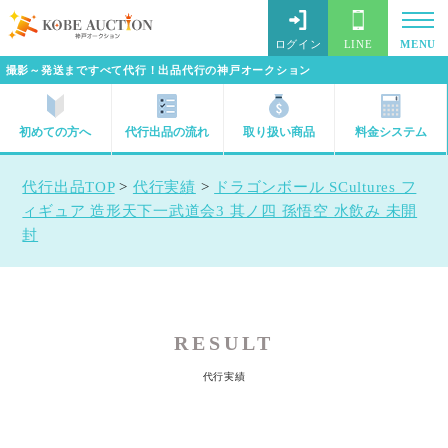
ログイン
LINE
MENU
撮影～発送まですべて代行！出品代行の神戸オークション
初めての方へ
代行出品の流れ
取り扱い商品
料金システム
代行出品TOP
>
代行実績
>
ドラゴンボール SCultures フ
ィギュア 造形天下一武道会3 其ノ四 孫悟空 水飲み 未開
封
RESULT
代行実績