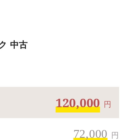
ク 中古
120,000
円
72,000
円