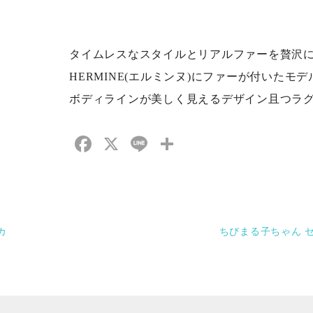
タイムレスなスタイルとリアルファーを贅沢にあ
HERMINE(エルミンヌ)にファーが付いたモ
ボディラインが美しく見えるデザイン且つラ
Facebook
X
Line
共
有
カ
ちびまる子ちゃん セ