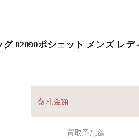
 02090ポシェット メンズ レ
落札金額
買取予想額