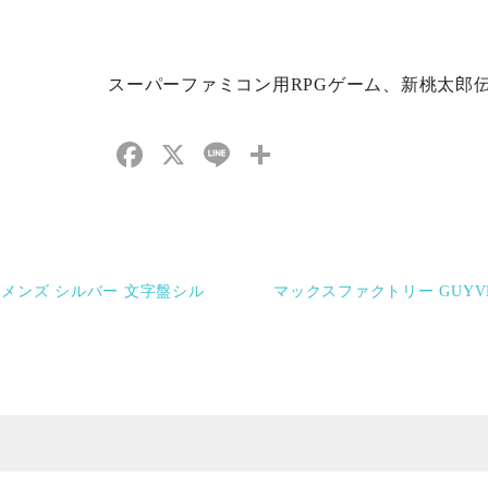
スーパーファミコン用RPGゲーム、新桃太郎
Facebook
X
Line
共
有
ーツ メンズ シルバー 文字盤シル
マックスファクトリー GUYV