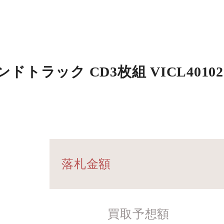
トラック CD3枚組 VICL40102～
落札金額
買取予想額