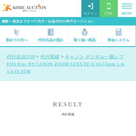
ログイン
LINE
MENU
撮影～発送まですべて代行！出品代行の神戸オークション
初めての方へ
代行出品の流れ
取り扱い商品
料金システム
代行出品TOP
>
代行実績
>
キャノン デジタル一眼レフ
EOS Kiss X9 CANON ZOOM LENS EF-S 18-55mm 1:4-
5.6 IS STM
RESULT
代行実績