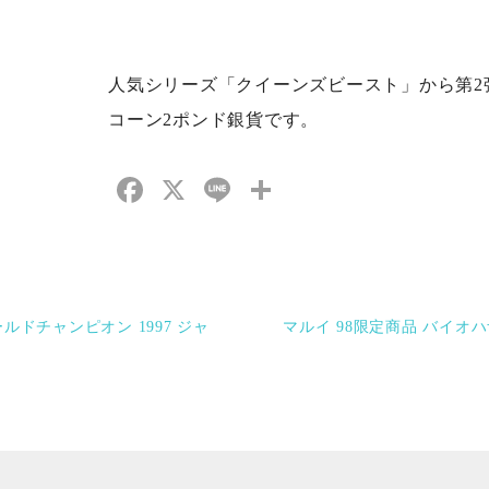
人気シリーズ「クイーンズビースト」から第2
コーン2ポンド銀貨です。
Facebook
X
Line
共
有
ールドチャンピオン 1997 ジャ
マルイ 98限定商品 バイオ