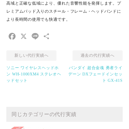
高域と正確な低域により、優れた音響性能を発揮します。プ
レミアムパッド入りのスチール・フレーム・ヘッドバンドに
より長時間の使用でも快適です。
Facebook
X
Line
共
有
新しい代行実績へ
過去の代行実績へ
ソニー ワイヤレスヘッドホ
バンダイ 超合金魂 勇者ライ
ン WH-1000XM4 ステレオヘ
デーン DXフェードインセッ
ッドセット
ト GX-41S
同じカテゴリーの代行実績