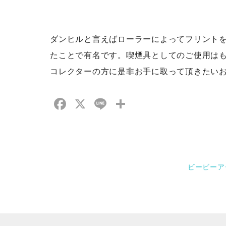
ダンヒルと言えばローラーによってフリント
たことで有名です。喫煙具としてのご使用は
コレクターの方に是非お手に取って頂きたい
Facebook
X
Line
共
有
ビービーアール