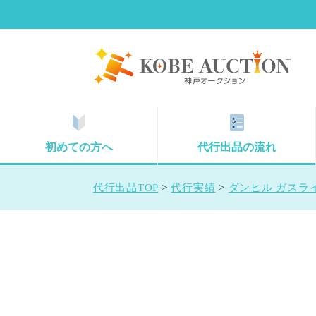
初めての方へ
代行出品の流れ
代行出品TOP
>
代行実績
>
ダンヒル ガスライ