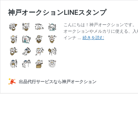
神戸オークションLINEスタンプ
こんにちは！神戸オークションです。
オークションやメルカリに使える、入
神
インナ …
続きを読む
戸
オ
ー
ク
シ
ョ
出品代行サービスなら神戸オークション
ン
LINE
ス
タ
ン
プ