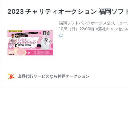
2023 チャリティオークション 福岡ソ
福岡ソフトバンクホークス公式ニュース 
10/8（日）22:00頃 ※落札キャ
2023
む
チ
ャ
リ
テ
ィ
オ
出品代行サービスなら神戸オークション
ー
ク
シ
ョ
ン
福
岡
ソ
フ